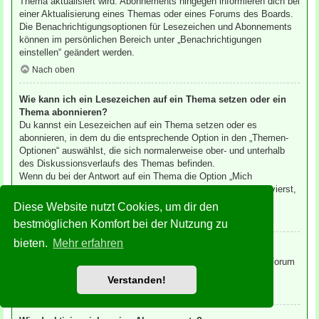
Thema aktualisiert wird. Abonnements hingegen informieren dich bei
einer Aktualisierung eines Themas oder eines Forums des Boards.
Die Benachrichtigungsoptionen für Lesezeichen und Abonnements
können im persönlichen Bereich unter „Benachrichtigungen
einstellen“ geändert werden.
Nach oben
Wie kann ich ein Lesezeichen auf ein Thema setzen oder ein
Thema abonnieren?
Du kannst ein Lesezeichen auf ein Thema setzen oder es
abonnieren, in dem du die entsprechende Option in den „Themen-
Optionen“ auswählst, die sich normalerweise ober- und unterhalb
des Diskussionsverlaufs des Themas befinden.
Wenn du bei der Antwort auf ein Thema die Option „Mich
benachrichtigen, sobald eine Antwort geschrieben wurde“ aktivierst,
wird das Thema ebenfalls für dich abonniert.
Diese Website nutzt Cookies, um dir den
Nach oben
bestmöglichen Komfort bei der Nutzung zu
bieten.
Mehr erfahren
Wie kann ich ein Forum abonnieren?
Um ein Forum zu abonnieren, verwende im Forum den Link „Forum
abonnieren“, der sich meist am Ende der Seite befindet.
Verstanden!
Nach oben