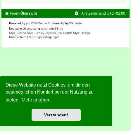
Foren-Übersicht
Alle Zeiten sind
UTC+02:00
Powered by
phpBB
® Forum Software © phpBB Limited
Deutsche Übersetzung durch
phpBB.de
Style: Green-Style-Slim by Joyce&Luna
phpBB-Style-Design
Datenschutz
|
Nutzungsbedingungen
Diese Website nutzt Cookies, um dir den
bestmöglichen Komfort bei der Nutzung zu
bieten.
Mehr erfahren
Verstanden!