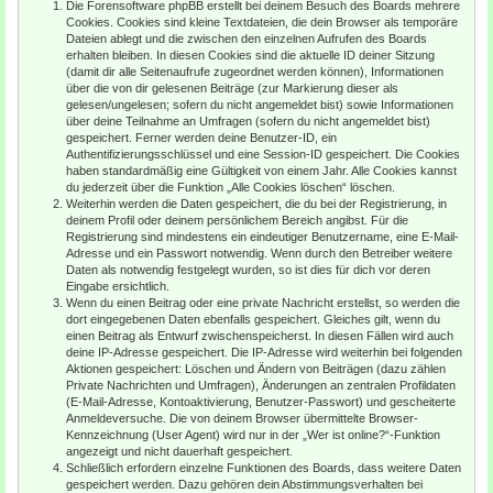
Die Forensoftware phpBB erstellt bei deinem Besuch des Boards mehrere
Cookies. Cookies sind kleine Textdateien, die dein Browser als temporäre
Dateien ablegt und die zwischen den einzelnen Aufrufen des Boards
erhalten bleiben. In diesen Cookies sind die aktuelle ID deiner Sitzung
(damit dir alle Seitenaufrufe zugeordnet werden können), Informationen
über die von dir gelesenen Beiträge (zur Markierung dieser als
gelesen/ungelesen; sofern du nicht angemeldet bist) sowie Informationen
über deine Teilnahme an Umfragen (sofern du nicht angemeldet bist)
gespeichert. Ferner werden deine Benutzer-ID, ein
Authentifizierungsschlüssel und eine Session-ID gespeichert. Die Cookies
haben standardmäßig eine Gültigkeit von einem Jahr. Alle Cookies kannst
du jederzeit über die Funktion „Alle Cookies löschen“ löschen.
Weiterhin werden die Daten gespeichert, die du bei der Registrierung, in
deinem Profil oder deinem persönlichem Bereich angibst. Für die
Registrierung sind mindestens ein eindeutiger Benutzername, eine E-Mail-
Adresse und ein Passwort notwendig. Wenn durch den Betreiber weitere
Daten als notwendig festgelegt wurden, so ist dies für dich vor deren
Eingabe ersichtlich.
Wenn du einen Beitrag oder eine private Nachricht erstellst, so werden die
dort eingegebenen Daten ebenfalls gespeichert. Gleiches gilt, wenn du
einen Beitrag als Entwurf zwischenspeicherst. In diesen Fällen wird auch
deine IP-Adresse gespeichert. Die IP-Adresse wird weiterhin bei folgenden
Aktionen gespeichert: Löschen und Ändern von Beiträgen (dazu zählen
Private Nachrichten und Umfragen), Änderungen an zentralen Profildaten
(E-Mail-Adresse, Kontoaktivierung, Benutzer-Passwort) und gescheiterte
Anmeldeversuche. Die von deinem Browser übermittelte Browser-
Kennzeichnung (User Agent) wird nur in der „Wer ist online?“-Funktion
angezeigt und nicht dauerhaft gespeichert.
Schließlich erfordern einzelne Funktionen des Boards, dass weitere Daten
gespeichert werden. Dazu gehören dein Abstimmungsverhalten bei