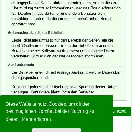
dir angegebenen Kontaktdaten zu kontaktieren, sofern dies zur
Übermittlung zentraler Informationen über das Board erforderlich
ist. Darüber hinaus dürfen er und andere Benutzer dich
kontaktieren, sofern du dies in deinem persönlichen Bereich
gestattet hast.
Geltungsbereich dieser Richtlinie
Diese Richtlinie umfasst nur den Bereich der Seiten, die die
phpBB-Software umfassen. Sofern der Betreiber in anderen
Bereichen seiner Software weitere personenbezogene Daten
verarbeitet, wird er dich darüber gesondert informieren.
Auskunftsrecht
Der Betreiber erteilt dir auf Anfrage Auskunft, welche Daten über
dich gespeichert sind.
Du kannst jederzeit die Löschung bzw. Sperrung deiner Daten
verlangen. Kontaktiere hierzu bitte den Betreiber.
Diese Website nutzt Cookies, um dir den
bestmöglichen Komfort bei der Nutzung zu
Foren-Übersicht
Alle Zeiten sind
UTC+02:00
bieten.
Mehr erfahren
Powered by
phpBB
® Forum Software © phpBB Limited
Deutsche Übersetzung durch
phpBB.de
Style: Green-Style-Slim by Joyce&Luna
phpBB-Style-Design