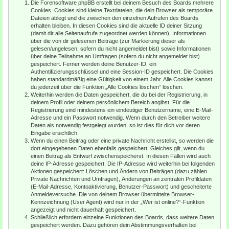
Die Forensoftware phpBB erstellt bei deinem Besuch des Boards mehrere
Cookies. Cookies sind kleine Textdateien, die dein Browser als temporäre
Dateien ablegt und die zwischen den einzelnen Aufrufen des Boards
erhalten bleiben. In diesen Cookies sind die aktuelle ID deiner Sitzung
(damit dir alle Seitenaufrufe zugeordnet werden können), Informationen
über die von dir gelesenen Beiträge (zur Markierung dieser als
gelesen/ungelesen; sofern du nicht angemeldet bist) sowie Informationen
über deine Teilnahme an Umfragen (sofern du nicht angemeldet bist)
gespeichert. Ferner werden deine Benutzer-ID, ein
Authentifizierungsschlüssel und eine Session-ID gespeichert. Die Cookies
haben standardmäßig eine Gültigkeit von einem Jahr. Alle Cookies kannst
du jederzeit über die Funktion „Alle Cookies löschen“ löschen.
Weiterhin werden die Daten gespeichert, die du bei der Registrierung, in
deinem Profil oder deinem persönlichem Bereich angibst. Für die
Registrierung sind mindestens ein eindeutiger Benutzername, eine E-Mail-
Adresse und ein Passwort notwendig. Wenn durch den Betreiber weitere
Daten als notwendig festgelegt wurden, so ist dies für dich vor deren
Eingabe ersichtlich.
Wenn du einen Beitrag oder eine private Nachricht erstellst, so werden die
dort eingegebenen Daten ebenfalls gespeichert. Gleiches gilt, wenn du
einen Beitrag als Entwurf zwischenspeicherst. In diesen Fällen wird auch
deine IP-Adresse gespeichert. Die IP-Adresse wird weiterhin bei folgenden
Aktionen gespeichert: Löschen und Ändern von Beiträgen (dazu zählen
Private Nachrichten und Umfragen), Änderungen an zentralen Profildaten
(E-Mail-Adresse, Kontoaktivierung, Benutzer-Passwort) und gescheiterte
Anmeldeversuche. Die von deinem Browser übermittelte Browser-
Kennzeichnung (User Agent) wird nur in der „Wer ist online?“-Funktion
angezeigt und nicht dauerhaft gespeichert.
Schließlich erfordern einzelne Funktionen des Boards, dass weitere Daten
gespeichert werden. Dazu gehören dein Abstimmungsverhalten bei