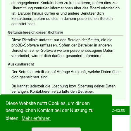
dir angegebenen Kontaktdaten zu kontaktieren, sofern dies zur
Übermittlung zentraler Informationen über das Board erforderlich
ist. Darüber hinaus dürfen er und andere Benutzer dich
kontaktieren, sofern du dies in deinem persönlichen Bereich
gestattet hast.
Geltungsbereich dieser Richtlinie
Diese Richtlinie umfasst nur den Bereich der Seiten, die die
phpBB-Software umfassen. Sofern der Betreiber in anderen
Bereichen seiner Software weitere personenbezogene Daten
verarbeitet, wird er dich darüber gesondert informieren.
Auskunftsrecht
Der Betreiber erteilt dir auf Anfrage Auskunft, welche Daten über
dich gespeichert sind.
Du kannst jederzeit die Löschung bzw. Sperrung deiner Daten
verlangen. Kontaktiere hierzu bitte den Betreiber.
Diese Website nutzt Cookies, um dir den
bestmöglichen Komfort bei der Nutzung zu
Foren-Übersicht
Alle Zeiten sind
UTC+02:00
bieten.
Mehr erfahren
Powered by
phpBB
® Forum Software © phpBB Limited
Deutsche Übersetzung durch
phpBB.de
Style: Green-Style-Slim by Joyce&Luna
phpBB-Style-Design