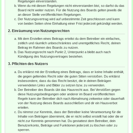
Regelungen einverstanden.
Wenn du mit diesen Regelungen nicht einverstanden bist, so darfst du das
Board nicht weiter nutzen. Für die Nutzung des Boards gelten jeweils die
an dieser Stelle veröffentlichten Regelungen.
Der Nutzungsvertrag wird auf unbestimmte Zeit geschlossen und kann
von beiden Seiten ohne Einhaltung einer Frist jederzeit gekündigt werden.
2. Einräumung von Nutzungsrechten
Mit dem Erstellen eines Beitrags erteilst du dem Betreiber ein einfaches,
zeitlich und räumlich unbeschränktes und unentgeltliches Recht, deinen
Beitrag im Rahmen des Boards zu nutzen.
Das Nutzungsrecht nach Punkt 2, Unterpunkt a bleibt auch nach
Kündigung des Nutzungsvertrages bestehen.
3. Pflichten des Nutzers
Du erklärst mit der Erstellung eines Beitrags, dass er keine Inhalte enthält,
die gegen geltendes Recht oder die guten Sitten verstoßen. Du erklärst
insbesondere, dass du das Recht besitzt, die in deinen Beiträgen
verwendeten Links und Bilder zu setzen bzw. zu verwenden.
Der Betreiber des Boards übt das Hausrecht aus. Bei Verstößen gegen
diese Nutzungsbedingungen oder anderer im Board veröffentlichten
Regeln kann der Betreiber dich nach Abmahnung zeitweise oder dauerhaft
von der Nutzung dieses Boards ausschließen und dir ein Hausverbot
erteilen.
Du nimmst zur Kenntnis, dass der Betreiber keine Verantwortung für die
Inhalte von Beiträgen übernimmt, die er nicht selbst erstellt hat oder die er
nicht zur Kenntnis genommen hat. Du gestattest dem Betreiber, dein
Benutzerkonto, Beiträge und Funktionen jederzeit zu löschen oder zu
sperren.