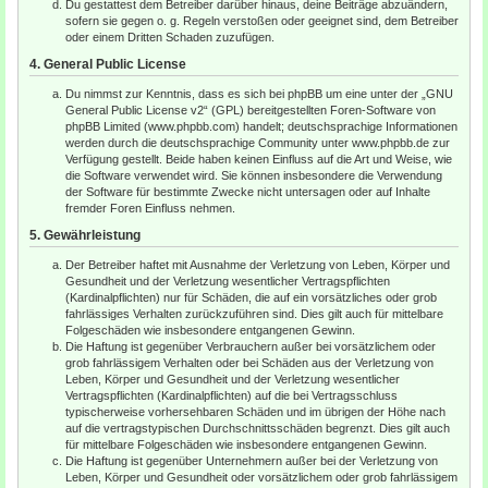
Du gestattest dem Betreiber darüber hinaus, deine Beiträge abzuändern,
sofern sie gegen o. g. Regeln verstoßen oder geeignet sind, dem Betreiber
oder einem Dritten Schaden zuzufügen.
4. General Public License
Du nimmst zur Kenntnis, dass es sich bei phpBB um eine unter der „
GNU
General Public License v2
“ (GPL) bereitgestellten Foren-Software von
phpBB Limited (www.phpbb.com) handelt; deutschsprachige Informationen
werden durch die deutschsprachige Community unter www.phpbb.de zur
Verfügung gestellt. Beide haben keinen Einfluss auf die Art und Weise, wie
die Software verwendet wird. Sie können insbesondere die Verwendung
der Software für bestimmte Zwecke nicht untersagen oder auf Inhalte
fremder Foren Einfluss nehmen.
5. Gewährleistung
Der Betreiber haftet mit Ausnahme der Verletzung von Leben, Körper und
Gesundheit und der Verletzung wesentlicher Vertragspflichten
(Kardinalpflichten) nur für Schäden, die auf ein vorsätzliches oder grob
fahrlässiges Verhalten zurückzuführen sind. Dies gilt auch für mittelbare
Folgeschäden wie insbesondere entgangenen Gewinn.
Die Haftung ist gegenüber Verbrauchern außer bei vorsätzlichem oder
grob fahrlässigem Verhalten oder bei Schäden aus der Verletzung von
Leben, Körper und Gesundheit und der Verletzung wesentlicher
Vertragspflichten (Kardinalpflichten) auf die bei Vertragsschluss
typischerweise vorhersehbaren Schäden und im übrigen der Höhe nach
auf die vertragstypischen Durchschnittsschäden begrenzt. Dies gilt auch
für mittelbare Folgeschäden wie insbesondere entgangenen Gewinn.
Die Haftung ist gegenüber Unternehmern außer bei der Verletzung von
Leben, Körper und Gesundheit oder vorsätzlichem oder grob fahrlässigem