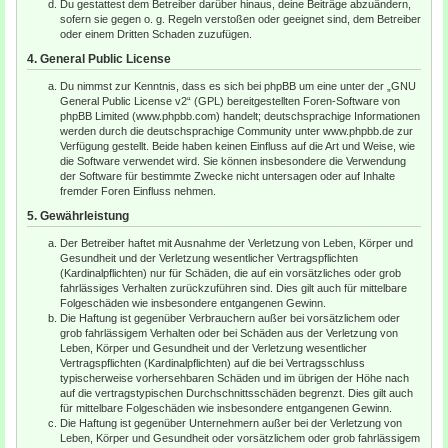
Du gestattest dem Betreiber darüber hinaus, deine Beiträge abzuändern,
sofern sie gegen o. g. Regeln verstoßen oder geeignet sind, dem Betreiber
oder einem Dritten Schaden zuzufügen.
4. General Public License
Du nimmst zur Kenntnis, dass es sich bei phpBB um eine unter der „
GNU
General Public License v2
“ (GPL) bereitgestellten Foren-Software von
phpBB Limited (www.phpbb.com) handelt; deutschsprachige Informationen
werden durch die deutschsprachige Community unter www.phpbb.de zur
Verfügung gestellt. Beide haben keinen Einfluss auf die Art und Weise, wie
die Software verwendet wird. Sie können insbesondere die Verwendung
der Software für bestimmte Zwecke nicht untersagen oder auf Inhalte
fremder Foren Einfluss nehmen.
5. Gewährleistung
Der Betreiber haftet mit Ausnahme der Verletzung von Leben, Körper und
Gesundheit und der Verletzung wesentlicher Vertragspflichten
(Kardinalpflichten) nur für Schäden, die auf ein vorsätzliches oder grob
fahrlässiges Verhalten zurückzuführen sind. Dies gilt auch für mittelbare
Folgeschäden wie insbesondere entgangenen Gewinn.
Die Haftung ist gegenüber Verbrauchern außer bei vorsätzlichem oder
grob fahrlässigem Verhalten oder bei Schäden aus der Verletzung von
Leben, Körper und Gesundheit und der Verletzung wesentlicher
Vertragspflichten (Kardinalpflichten) auf die bei Vertragsschluss
typischerweise vorhersehbaren Schäden und im übrigen der Höhe nach
auf die vertragstypischen Durchschnittsschäden begrenzt. Dies gilt auch
für mittelbare Folgeschäden wie insbesondere entgangenen Gewinn.
Die Haftung ist gegenüber Unternehmern außer bei der Verletzung von
Leben, Körper und Gesundheit oder vorsätzlichem oder grob fahrlässigem