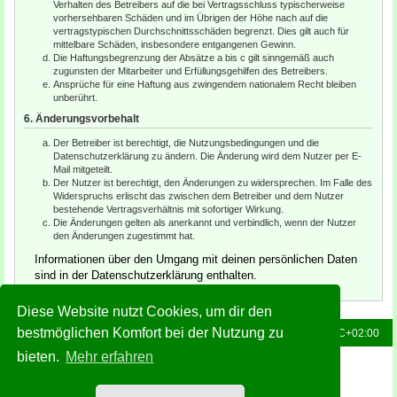
Verhalten des Betreibers auf die bei Vertragsschluss typischerweise
vorhersehbaren Schäden und im Übrigen der Höhe nach auf die
vertragstypischen Durchschnittsschäden begrenzt. Dies gilt auch für
mittelbare Schäden, insbesondere entgangenen Gewinn.
Die Haftungsbegrenzung der Absätze a bis c gilt sinngemäß auch
zugunsten der Mitarbeiter und Erfüllungsgehilfen des Betreibers.
Ansprüche für eine Haftung aus zwingendem nationalem Recht bleiben
unberührt.
6. Änderungsvorbehalt
Der Betreiber ist berechtigt, die Nutzungsbedingungen und die
Datenschutzerklärung zu ändern. Die Änderung wird dem Nutzer per E-
Mail mitgeteilt.
Der Nutzer ist berechtigt, den Änderungen zu widersprechen. Im Falle des
Widerspruchs erlischt das zwischen dem Betreiber und dem Nutzer
bestehende Vertragsverhältnis mit sofortiger Wirkung.
Die Änderungen gelten als anerkannt und verbindlich, wenn der Nutzer
den Änderungen zugestimmt hat.
Informationen über den Umgang mit deinen persönlichen Daten
sind in der Datenschutzerklärung enthalten.
Diese Website nutzt Cookies, um dir den
bestmöglichen Komfort bei der Nutzung zu
Foren-Übersicht
Alle Zeiten sind
UTC+02:00
bieten.
Mehr erfahren
Powered by
phpBB
® Forum Software © phpBB Limited
Deutsche Übersetzung durch
phpBB.de
Style: Green-Style-Slim by Joyce&Luna
phpBB-Style-Design