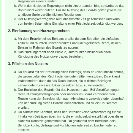
Regelungen einverstanden.
Wenn du mit diesen Regelungen nicht einverstanden bist, so darfst du das
Board nicht weiter nutzen. Für die Nutzung des Boards gelten jeweils die
an dieser Stelle veröffentlichten Regelungen.
Der Nutzungsvertrag wird auf unbestimmte Zeit geschlossen und kann
von beiden Seiten ohne Einhaltung einer Frist jederzeit gekündigt werden.
2. Einräumung von Nutzungsrechten
Mit dem Erstellen eines Beitrags erteilst du dem Betreiber ein einfaches,
zeitlich und räumlich unbeschränktes und unentgeltliches Recht, deinen
Beitrag im Rahmen des Boards zu nutzen.
Das Nutzungsrecht nach Punkt 2, Unterpunkt a bleibt auch nach
Kündigung des Nutzungsvertrages bestehen.
3. Pflichten des Nutzers
Du erklärst mit der Erstellung eines Beitrags, dass er keine Inhalte enthält,
die gegen geltendes Recht oder die guten Sitten verstoßen. Du erklärst
insbesondere, dass du das Recht besitzt, die in deinen Beiträgen
verwendeten Links und Bilder zu setzen bzw. zu verwenden.
Der Betreiber des Boards übt das Hausrecht aus. Bei Verstößen gegen
diese Nutzungsbedingungen oder anderer im Board veröffentlichten
Regeln kann der Betreiber dich nach Abmahnung zeitweise oder dauerhaft
von der Nutzung dieses Boards ausschließen und dir ein Hausverbot
erteilen.
Du nimmst zur Kenntnis, dass der Betreiber keine Verantwortung für die
Inhalte von Beiträgen übernimmt, die er nicht selbst erstellt hat oder die er
nicht zur Kenntnis genommen hat. Du gestattest dem Betreiber, dein
Benutzerkonto, Beiträge und Funktionen jederzeit zu löschen oder zu
sperren.