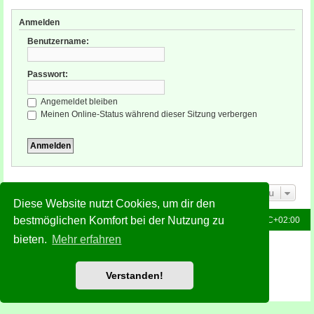
Anmelden
Benutzername:
Passwort:
Angemeldet bleiben
Meinen Online-Status während dieser Sitzung verbergen
Gehe zu
Diese Website nutzt Cookies, um dir den
bestmöglichen Komfort bei der Nutzung zu
Foren-Übersicht
Alle Zeiten sind
UTC+02:00
bieten.
Mehr erfahren
Powered by
phpBB
® Forum Software © phpBB Limited
Deutsche Übersetzung durch
phpBB.de
Style: Green-Style-Slim by Joyce&Luna
phpBB-Style-Design
Verstanden!
Datenschutz
|
Nutzungsbedingungen