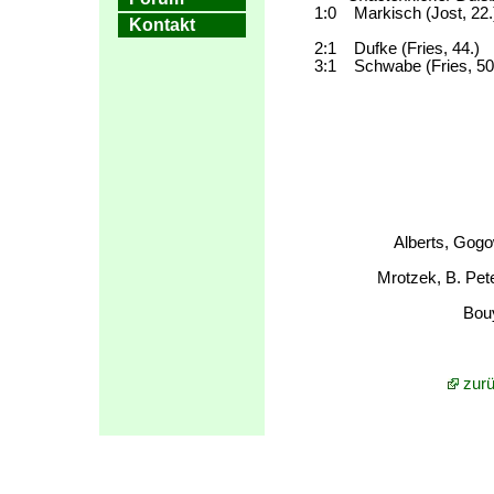
1:0 Markisch (Jost, 22.
Kontakt
1:1 Rabiega
2:1 Dufke (Fries, 44.)
3:1 Schwabe (Fries, 50
3:2 B. Peter
3:3 Roosen 
Alberts, Gogo
Mrotzek, B. Pet
Bouy
zurü