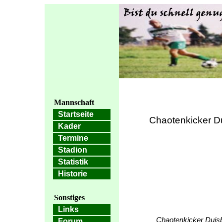
Mannschaft
Startseite
Chaotenkicker Du
Kader
Termine
Stadion
Statistik
Historie
Sonstiges
Links
Chaotenkicker Duisb
Forum